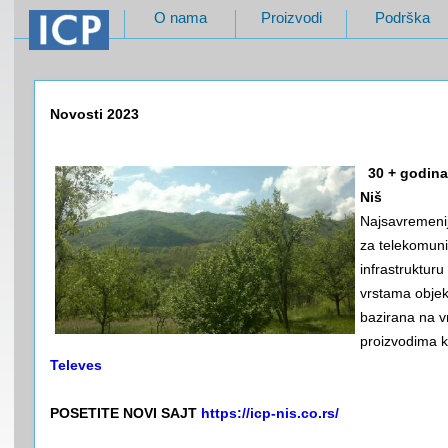
O nama
Proizvodi
Podrška
Novosti 2023
30 + godina
Niš
Najsavremeni
za telekomun
infrastrukturu
vrstama obje
bazirana na 
proizvodima 
Televes
POSETITE NOVI SAJT
https://icp-nis.co.rs/