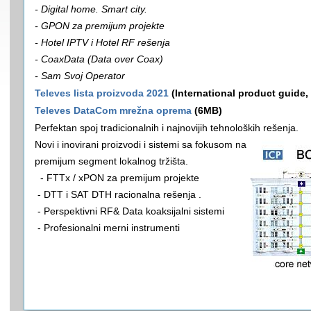
- Digital home. Smart city.
- GPON za premijum projekte
- Hotel IPTV i Hotel RF rešenja
- CoaxData (Data over Coax)
- Sam Svoj Operator
Televes lista proizvoda 2021
(International product guide
Televes DataCom mrežna oprema
(6MB)
Perfektan spoj tradicionalnih i najnovijih tehnoloških rešenja.
Novi i inovirani proizvodi i sistemi sa fokusom na
premijum segment lokalnog tržišta.
- FTTx / xPON za premijum projekte
- DTT i SAT DTH racionalna rešenja .
- Perspektivni RF& Data koaksijalni sistemi
- Profesionalni merni instrumenti