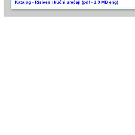
Katalog - Risiveri i kućni urećaji (pdf - 1,9 MB eng)