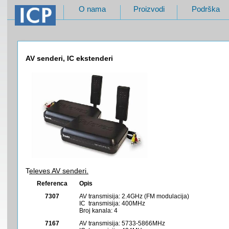
O nama
Proizvodi
Podrška
AV senderi, IC ekstenderi
T
eleves AV senderi.
Referenca
Opis
7307
AV transmisija: 2.4GHz (FM modulacija)
IC transmisija: 400MHz
Broj kanala: 4
7167
AV transmisija: 5733-5866MHz