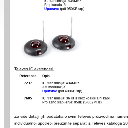
IC transmisija: 434MHz
Broj kanala: 8
Uputstvo
(pdf 950KB srp)
T
eleves IC ekstenderi.
Referenca
Opis
7237
IC transmisija: 434MHz
AM modulacija
Uputstvo
(pdf 400KB srp)
7605
IC transmisija: 36 KHz kroz koaksijalni kabl
Prolazno slabljenje: 05dB (5-862MHz)
Za više detaljnijih podataka o svim Televes proizvodima namen
individualnoj upotrebi preuzmite separat iz Televes kataloga 2