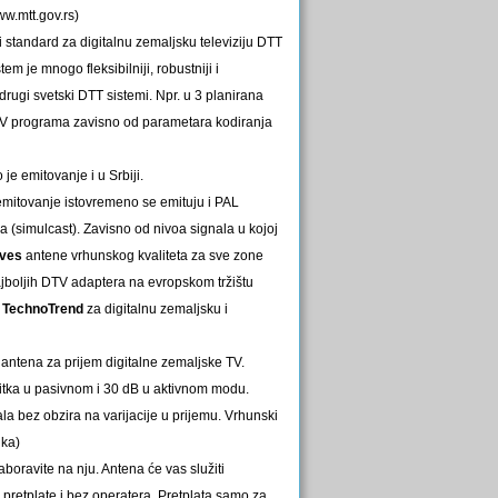
ww.mtt.gov.rs)
i standard za digitalnu zemaljsku televiziju DTT
stem je mnogo fleksibilniji, robustniji i
rugi svetski DTT sistemi. Npr. u 3 planirana
 TV programa zavisno od parametara kodiranja
je emitovanje i u Srbiji.
emitovanje istovremeno se emituju i PAL
a (simulcast). Zavisno od nivoa signala u kojoj
eves
antene vrhunskog kvaliteta za sve zone
ajboljih DTV adaptera na evropskom tržištu
TechnoTrend
za digitalnu zemaljsku i
antena za prijem digitalne zemaljske TV.
tka u pasivnom i 30 dB u aktivnom modu.
la bez obzira na varijacije u prijemu. Vrhunski
ika)
boravite na nju. Antena će vas služiti
pretplate i bez operatera. Pretplata samo za