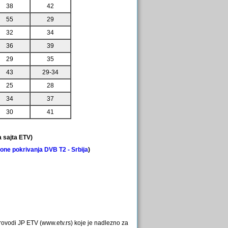
38
42
55
29
32
34
36
39
29
35
43
29-34
25
28
34
37
30
41
a sajta ETV)
one pokrivanja DVB T2 - Srbija
)
rovodi JP ETV (www.etv.rs) koje je nadlezno za