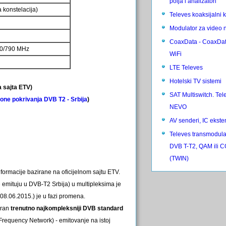
polja i analizatori
a konstelacija)
Televes koaksijalni 
Modulator za video 
CoaxData - CoaxDa
0/790 MHz
WiFi
LTE Televes
Hotelski TV sistemi
a sajta ETV)
SAT Multiswitch. Tel
one pokrivanja DVB T2 - Srbija
)
NEVO
AV senderi, IC ekste
Televes transmodula
DVB T-T2, QAM ili
(TWIN)
formacije bazirane na oficijelnom sajtu ETV.
 emituju u DVB-T2 Srbija) u multipleksima je
08.06.2015.) je u fazi promena.
abran
trenutno najkompleksniji DVB standard
Frequency Network) - emitovanje na istoj