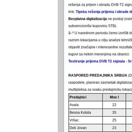
rešenja za prijem i obradu DVB-T2 sign
link:
Tipska rešenja prijema i obrade di
Besplatna digitalizacija
ne postoji (osi
subvencioniše kupovinu STB).
â–º U narednom periodu ćemo izvršiti 
raznim lokacijama u cilju analize tehn
objaviti značajne i interesantne rezulta
logovi sa nekim merenjima na stranici:
Testiranje prijema DVB T2 signala - Sr
RASPORED PREDAJNIKA SRBIJA
(D
raspodele, planiran zavrsetak digitalizac
multipleksa za svaku predajnicku lokaci
Predajnici
Mux I
Avala
22
Besna Kobila
35
Vršac
25
Deli Jovan
23