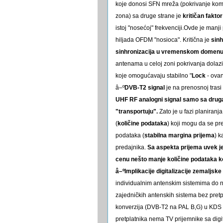
koje donosi SFN mreža (pokrivanje komp
zona) sa druge strane je
kritičan fakto
istoj "nosećoj" frekvenciji.Ovde je manj
hiljada OFDM "nosioca". Kritična je
sinh
sinhronizacija u vremenskom domen
antenama u celoj zoni pokrivanja dolaz
koje omogućavaju stabilno "
Lock
- ovan
â–º
DVB-T2 signal
je na prenosnoj trasi
UHF RF analogni signal samo sa druga
"transportuju".
Zato je u fazi planiranja
(
količine podataka
) koji mogu da se pre
podataka (
stabilna margina prijema
) k
predajnika.
Sa aspekta prijema uvek je
cenu nešto manje količine podataka ko
â–ºImplikacije digitalizacije zemaljske
individualnim antenskim sistemima do 
zajedničkih antenskih sistema bez pre
konverzija (DVB-T2 na PAL B,G) u KDS
pretplatnika nema TV prijemnike sa digi