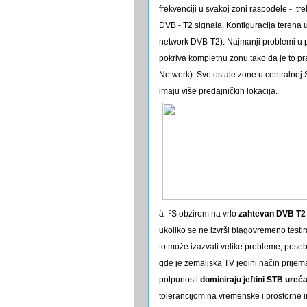
frekvenciji u svakoj zoni raspodele - t
DVB - T2 signala. Konfiguracija terena u
network DVB-T2). Najmanji problemi u p
pokriva kompletnu zonu tako da je to p
Network). Sve ostale zone u centralnoj 
imaju više predajničkih lokacija.
â–ºS obzirom na vrlo
zahtevan DVB T2
ukoliko se ne izvrši blagovremeno testi
to može izazvati velike probleme, poseb
gde je zemaljska TV jedini način prijema 
potpunosti
dominiraju jeftini STB ureća
tolerancijom na vremenske i prostorne 