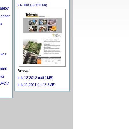
Info T0X (pdf 800 KB)
kablovi
nadzor
ta
eves
nderi
Arhiva:
tor
Info 12.2012 (pdf 1MB)
 COFDM
Info 11.2011 (pdf 2.2MB)