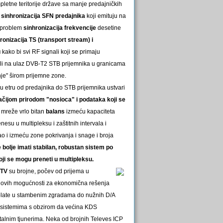
letne teritorije države sa manje predajničkih
r sinhronizacija SFN predajnika
koji emituju na
i problem
sinhronizacija frekvencije
desetine
ronizacija TS (transport stream) i
u
kako bi svi RF signali koji se primaju
ili na ulaz DVB-T2 STB prijemnika u granicama
je" širom prijemne zone.
 u etru od predajnika do STB prijemnika ustvari
čijom prirodom "nosioca" i podataka koji se
 mreže vrlo bitan
balans
izmeću kapaciteta
nesu u multipleksu i zaštitnih intervala i
ao i izmeću zone pokrivanja i snage i broja
 bolje imati stabilan, robustan sistem po
ji se mogu preneti u multipleksu.
 TV
su brojne, počev od prijema u
novih mogućnosti za ekonomična rešenja
tplate u stambenim zgradama do nužnih D/A
 sistemima s obzirom da većina KDS
talnim tjunerima. Neka od brojnih Televes ICP