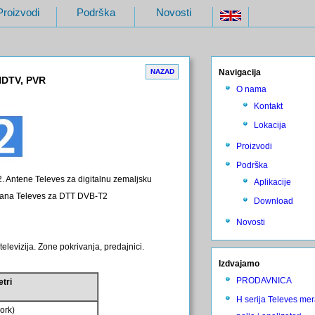
Proizvodi
Podrška
Novosti
NAZAD
Navigacija
HDTV, PVR
O nama
Kontakt
Lokacija
Proizvodi
Podrška
2. Antene Televes za digitalnu zemaljsku
Aplikacije
timana Televes za DTT DVB-T2
Download
Novosti
televizija.
Zone pokrivanja, predajnici.
Izdvajamo
PRODAVNICA
tri
H serija Televes mer
ork)