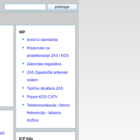
WP
Izvod iz standarda
Preporuke za
projektovanje ZAS i KDS
Zakonska regulativa
ZAS Zajednički antenski
sistem
Tipična struktura ZAS
Pojam KDS-CATV
Telekomunikacije. Odnos
frekvencija - talasna
dužina
ači
ICP Info