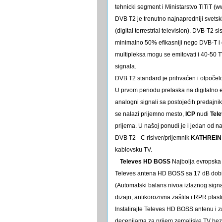
tehnicki segment i Ministarstvo TiTiT (w
DVB T2 je trenutno najnapredniji svetsk
(digital terrestrial television). DVB-T2 si
minimalno 50% efikasniji nego DVB-T i d
multipleksa mogu se emitovati i 40-50
signala.
DVB T2 standard je prihvaćen i otpočelo 
U prvom periodu prelaska na digitalno 
analogni signali sa postojećih predajnik
se nalazi prijemno mesto,
ICP
nudi
Tel
prijema. U našoj ponudi je i jedan od n
DVB T2 - C risiver/prijemnik
KATHREIN 
kablovsku TV.
Televes HD BOSS
Najbolja evropska 
Televes antena HD BOSS sa 17 dB dobi
(Automatski balans nivoa izlaznog signa
dizajn, antikorozivna zaštita i RPR plast
Instalirajte Televes HD BOSS antenu i za
decenijama za prijem zemaljske TV bez 