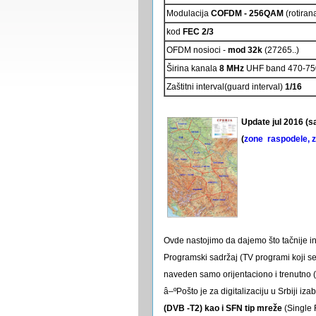
Modulacija
COFDM - 256QAM
(rotiran
kod
FEC 2/3
OFDM nosioci -
mod 32k
(27265..)
Širina kanala
8 MHz
UHF band 470-75
Zaštitni interval(guard interval)
1/16
Update jul 2016 (s
(
zone raspodele, z
Ovde nastojimo da dajemo što tačnije in
Programski sadržaj (TV programi koji se
naveden samo orijentaciono i trenutno (
â–ºPošto je za digitalizaciju u Srbiji iz
(DVB -T2) kao i SFN tip mreže
(Single 