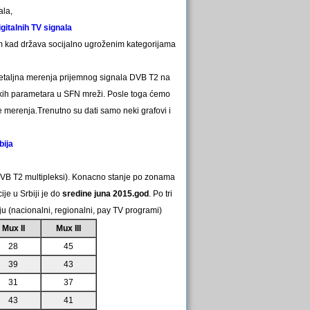
ala,
gitalnih TV signala
m kad država socijalno ugroženim kategorijama
detaljna merenja prijemnog signala DVB T2 na
ičkih parametara u SFN mreži. Posle toga ćemo
te merenja.Trenutno su dati samo neki grafovi i
bija
VB T2 multipleksi). Konacno stanje po zonama
ije u Srbiji je do
sredine juna 2015.god
. Po tri
ju (nacionalni, regionalni, pay TV programi)
Mux II
Mux III
28
45
39
43
31
37
43
41