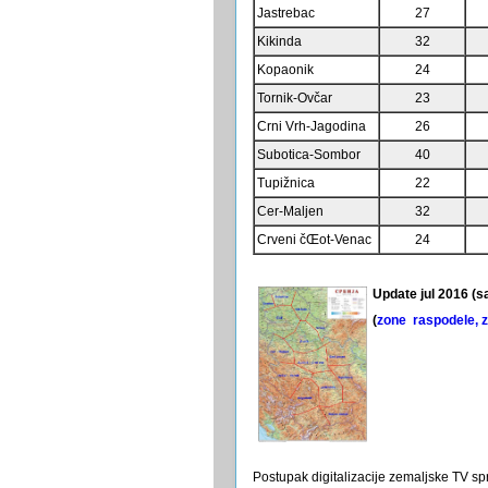
Jastrebac
27
Kikinda
32
Kopaonik
24
Tornik-Ovčar
23
Crni Vrh-Jagodina
26
Subotica-Sombor
40
Tupižnica
22
Cer-Maljen
32
Crveni čŒot-Venac
24
Update jul 2016 (s
(
zone raspodele, z
Postupak digitalizacije zemaljske TV sp