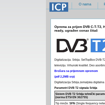
O nama
Oprema za prijem DVB C-T-T2, 
ready, ugrađen conax čitač
Digitalizacija. Srbija. SetTopBox DVB-T
televiziju. Vrhunski kvalitet. Deo asor
Brošura sa prijemnom opremom
(pdf 2,2MB srp)
Digitalizacija Srbija.zemaljska digitalna 
Parametri DVB T2 signala Srbija
Sistem DVB T2 Srbija tehnički parame
(norma ETSI EN 302755)
Tip mreže:
SFN
(Single frequency netw