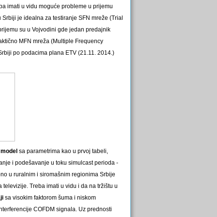
reba imati u vidu moguće probleme u prijemu
 Srbiji je idealna za testiranje SFN mreže (Trial
rijemu su u Vojvodini gde jedan predajnik
raktično MFN mreža (Multiple Frequency
Srbiji po podacima plana ETV (21.11. 2014.)
 model
sa parametrima kao u prvoj tabeli,
ranje i podešavanje u toku simulcast perioda -
no u ruralnim i siromašnim regionima Srbije
televizije. Treba imati u vidu i da na tržištu u
ji
sa visokim faktorom šuma i niskom
interferencije COFDM signala. Uz prednosti